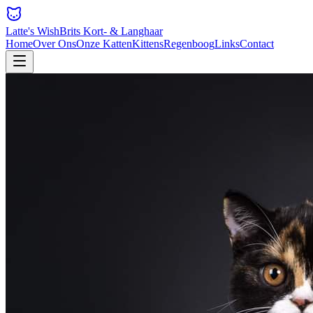
Latte's Wish
Brits Kort- & Langhaar
Home
Over Ons
Onze Katten
Kittens
Regenboog
Links
Contact