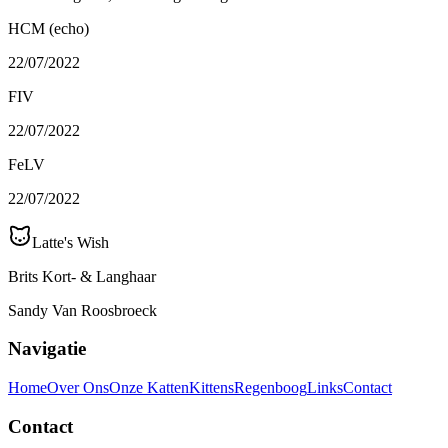
HCM (echo)
22/07/2022
FIV
22/07/2022
FeLV
22/07/2022
Latte's Wish
Brits Kort- & Langhaar
Sandy Van Roosbroeck
Navigatie
Home
Over Ons
Onze Katten
Kittens
Regenboog
Links
Contact
Contact