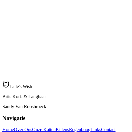
Latté's Wish Zuppa Dolce
Nieuw thuis
Poes ♀
—
Tri color
Latte's Wish
Brits Kort- & Langhaar
Sandy Van Roosbroeck
Navigatie
Home
Over Ons
Onze Katten
Kittens
Regenboog
Links
Contact