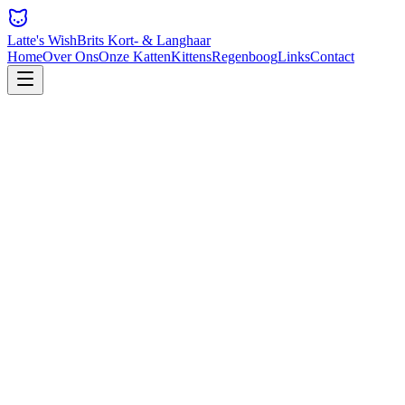
Latte's Wish
Brits Kort- & Langhaar
Home
Over Ons
Onze Katten
Kittens
Regenboog
Links
Contact